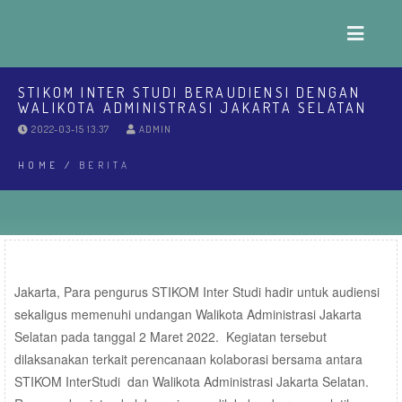
STIKOM INTER STUDI BERAUDIENSI DENGAN
WALIKOTA ADMINISTRASI JAKARTA SELATAN
2022-03-15 13:37
ADMIN
HOME
/
BERITA
Jakarta, Para pengurus STIKOM Inter Studi hadir untuk audiensi
sekaligus memenuhi undangan Walikota Administrasi Jakarta
Selatan pada tanggal 2 Maret 2022. Kegiatan tersebut
dilaksanakan terkait perencanaan kolaborasi bersama antara
STIKOM InterStudi dan Walikota Administrasi Jakarta Selatan.