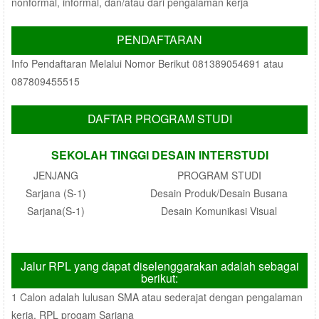
nonformal, informal, dan/atau dari pengalaman kerja
PENDAFTARAN
Info Pendaftaran Melalui Nomor Berikut 081389054691 atau
087809455515
DAFTAR PROGRAM STUDI
SEKOLAH TINGGI DESAIN INTERSTUDI
JENJANG
PROGRAM STUDI
Sarjana (S-1)
Desain Produk/Desain Busana
Sarjana(S-1)
Desain Komunikasi Visual
Jalur RPL yang dapat diselenggarakan adalah sebagai
berikut:
1 Calon adalah lulusan SMA atau sederajat dengan pengalaman
kerja, RPL progam Sarjana