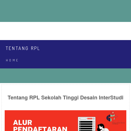
ABOUT
EDUCATIONS
RPL
INEWS
COMMUNITY
LPPM
SPMI
REGISTRASI
LOGIN MAHASISWA
TENTANG RPL
HOME
Tentang RPL Sekolah Tinggi Desain InterStudi