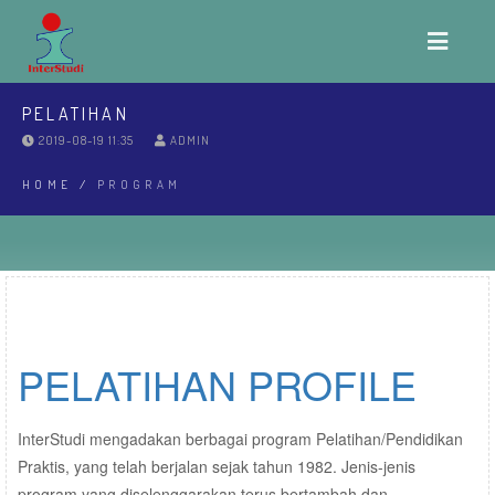
PELATIHAN
2019-08-19 11:35
ADMIN
HOME
/
PROGRAM
PELATIHAN PROFILE
InterStudi mengadakan berbagai program Pelatihan/Pendidikan
Praktis, yang telah berjalan sejak tahun 1982. Jenis-jenis
program yang diselenggarakan terus bertambah dan